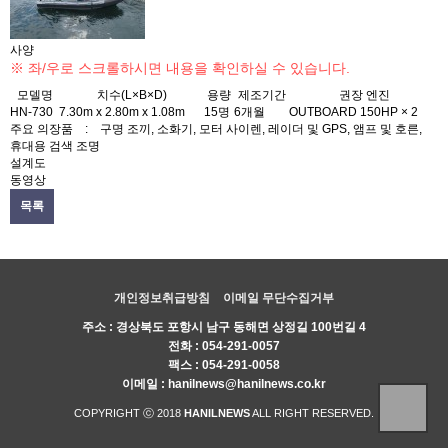
사양
※ 좌/우로 스크롤하시면 내용을 확인하실 수 있습니다.
모델명
치수(L×B×D)
용량
제조기간
권장 엔진
HN-730
7.30m x 2.80m x 1.08m
15명
6개월
OUTBOARD 150HP × 2
A
주요 의장품 :
구명 조끼, 소화기, 모터 사이렌, 레이더 및 GPS, 앰프 및 호른,
휴대용 검색 조명
설계도
동영상
목록
개인정보취급방침
이메일 무단수집거부
주소 : 경상북도 포항시 남구 동해면 상정길 100번길 4
전화 :
054-291-0057
팩스 : 054-291-0058
이메일 :
hanilnews@hanilnews.co.kr
COPYRIGHT ⓒ 2018
HANILNEWS
ALL RIGHT RESERVED.